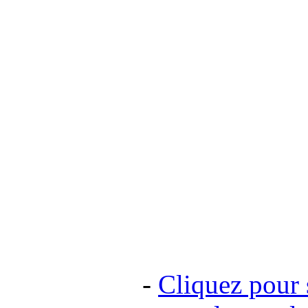
inscriptions)
un nouveau site
pour 2010.
Votre fiche pilo
dans la liste ci
COMMENT E
-
Cliquez pour 