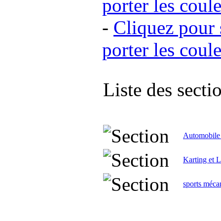
porter les coul
-
Cliquez pour
porter les coul
Liste des secti
Automobil
Karting et L
sports méca