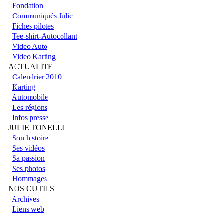
SIMPLE
Fondation
Communiqués Julie
Fiches pilotes
Tee-shirt-Autocollant
Pour porter les 
Video Auto
Video Karting
vous suffit de v
ACTUALITE
Calendrier 2010
que membre (in
Karting
Automobile
bas du menu de
Les régions
Infos presse
Une fois inscri
JULIE TONELLI
Son histoire
Ses vidéos
identifiants vo
Sa passion
Ses photos
votre fiche pilo
Hommages
NOS OUTILS
coordonnés, le 
Archives
Liens web