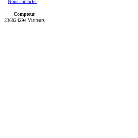
chargera autom
Nous contacter
envoyer des aut
Compteur
236824294 Visiteurs
shirt à votre tai
mécano si vous 
dans votre fich
Et tout cela, gr
(En raison de 
vous devez nou
contact@juliet
donnerons un a