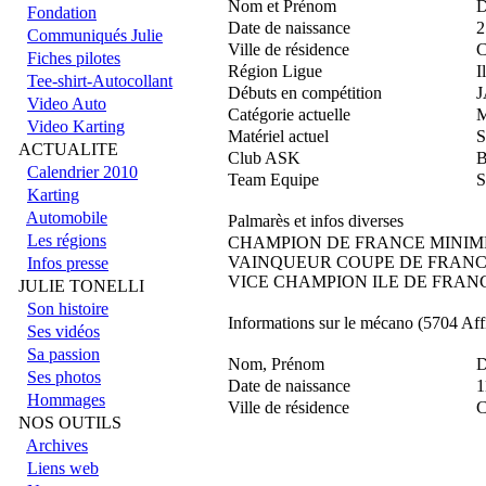
Nom et Prénom
D
Fondation
Date de naissance
2
Communiqués Julie
Ville de résidence
Fiches pilotes
Région Ligue
I
Tee-shirt-Autocollant
Débuts en compétition
J
Video Auto
Catégorie actuelle
Video Karting
Matériel actuel
ACTUALITE
Club ASK
Calendrier 2010
Team Equipe
Karting
Automobile
Palmarès et infos diverses
Les régions
CHAMPION DE FRANCE MINIME
VAINQUEUR COUPE DE FRANCE
Infos presse
VICE CHAMPION ILE DE FRANC
JULIE TONELLI
Son histoire
Informations sur le mécano (5704 Aff
Ses vidéos
Sa passion
Nom, Prénom
Ses photos
Date de naissance
1
Hommages
Ville de résidence
NOS OUTILS
Archives
Liens web