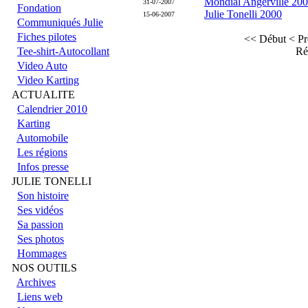
Mondial Angerville 20
31-07-2007
Fondation
Julie Tonelli 2000
15-06-2007
Communiqués Julie
Fiches pilotes
<< Début
< Pr
Tee-shirt-Autocollant
Ré
Video Auto
Video Karting
ACTUALITE
Calendrier 2010
Karting
Automobile
Les régions
Infos presse
JULIE TONELLI
Son histoire
Ses vidéos
Sa passion
Ses photos
Hommages
NOS OUTILS
Archives
Liens web