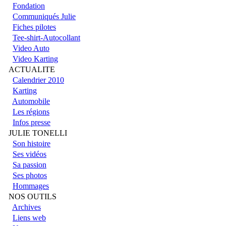
Fondation
Communiqués Julie
Fiches pilotes
Tee-shirt-Autocollant
Video Auto
Video Karting
ACTUALITE
Calendrier 2010
Karting
Automobile
Les régions
Infos presse
JULIE TONELLI
Son histoire
Ses vidéos
Sa passion
Ses photos
Hommages
NOS OUTILS
Archives
Liens web