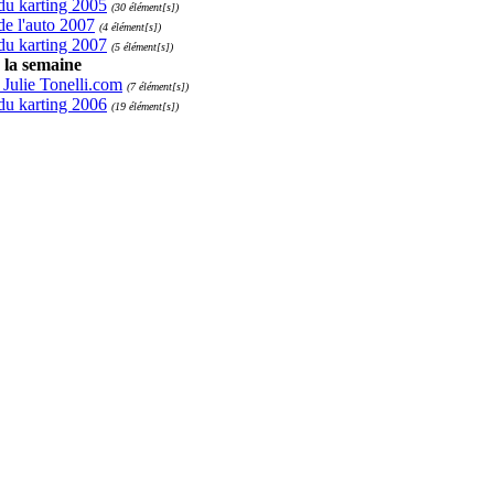
du karting 2005
(30 élément[s])
de l'auto 2007
(4 élément[s])
du karting 2007
(5 élément[s])
 la semaine
e Julie Tonelli.com
(7 élément[s])
du karting 2006
(19 élément[s])