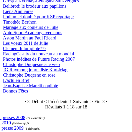
Grosjean-Vernay-Ledogar-Estre-Vergnes
Belibrod: le brodeur aux papillons
Liens Annuaires
Podium et doublé pour KSP reportage
Timothée Berthon
Mariage aux couleurs de Julie
Auto Sport Academy avec nous
Aston Martin au Paul Ricard
Les voeux 2011 de Julie
Clement futur pilote???
RacingCast.tv du nouveau au mondial
Photos inédites de Future Racing 2007
Christophe Duquesne site web
JG Raymong journaliste Kart-Mag
Christophe Duqesne en rose
L'actu en Bref
Jean-Baptiste Maretti copilote
Bonnes Fêtes
<< Début
< Précédente
1
Suivante >
Fin >>
Résultats 1 à 18 sur 18
s presses 2008
(14 élément[s])
s 2010
(6 élément[s])
s presse 2009
(1 élément[s])