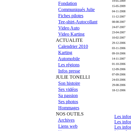
19-05-2009
Fondation
15-05-2009
Communiqués Julie
04-11-2008
Fiches pilotes
11-12-2007
Tee-shirt-Autocollant
08-08-2007
Video Auto
24-07-2007
23-04-2007
Video Karting
10-02-2007
ACTUALITE
29-12-2006
Calendrier 2010
03-11-2006
Karting
09-10-2006
Automobile
14-11-2007
Les régions
01-10-2006
12-09-2006
Infos presse
07-09-2006
JULIE TONELLI
24-03-2006
Son histoire
29-08-2006
Ses vidéos
18-12-2006
Sa passion
Ses photos
Hommages
NOS OUTILS
Les info
Archives
Les info
Liens web
Les info