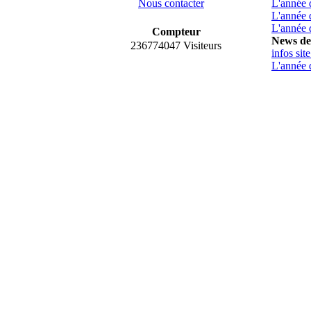
Nous contacter
L'année 
L'année 
L'année 
Compteur
News de
236774047 Visiteurs
infos sit
L'année 