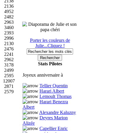
2138
2136
4952
2482
2963
3460
2393
2996
Porter les couleurs de
2130
Julie...Cliquez !
2476
2241
2962
Stats Pilotes
3178
2499
Joyeux anniversaire à
2595
12007
Tellier Quentin
2871
Harari Albert
2579
Lemoult Thomas
Harari Benezra
Albert
Alexandre Kaluzny
Deyres Marion
Alizée
Capellier Enric