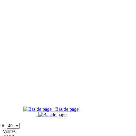
Bas de page
er #
Visites