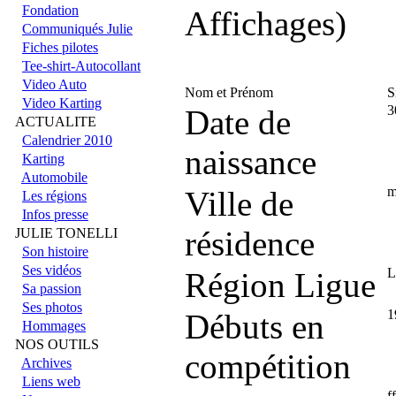
Fondation
Affichages)
Communiqués Julie
Fiches pilotes
Tee-shirt-Autocollant
Video Auto
Nom et Prénom
S
Video Karting
3
Date de
ACTUALITE
Calendrier 2010
naissance
Karting
Automobile
m
Ville de
Les régions
Infos presse
résidence
JULIE TONELLI
Son histoire
Ses vidéos
L
Région Ligue
Sa passion
Ses photos
1
Débuts en
Hommages
NOS OUTILS
compétition
Archives
Liens web
f