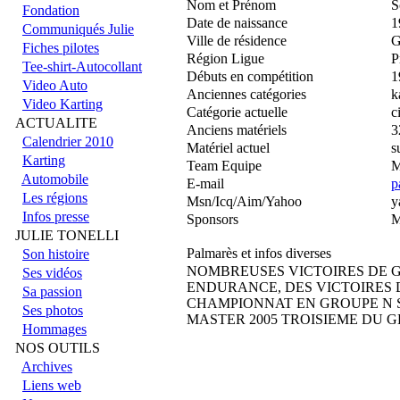
Nom et Prénom
S
Fondation
Date de naissance
1
Communiqués Julie
Ville de résidence
Fiches pilotes
Région Ligue
P
Tee-shirt-Autocollant
Débuts en compétition
1
Video Auto
Anciennes catégories
k
Video Karting
Catégorie actuelle
c
ACTUALITE
Anciens matériels
3
Calendrier 2010
Matériel actuel
s
Karting
Team Equipe
Automobile
E-mail
p
Les régions
Msn/Icq/Aim/Yahoo
y
Infos presse
Sponsors
M
JULIE TONELLI
Palmarès et infos diverses
Son histoire
NOMBREUSES VICTOIRES DE 
Ses vidéos
ENDURANCE, DES VICTOIRES 
Sa passion
CHAMPIONNAT EN GROUPE N S
Ses photos
MASTER 2005 TROISIEME DU 
Hommages
NOS OUTILS
Archives
Liens web