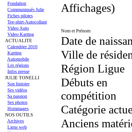
Fondation
Affichages)
Communiqués Julie
Fiches pilotes
Tee-shirt-Autocollant
Video Auto
Nom et Prénom
Video Karting
Date de naissa
ACTUALITE
Calendrier 2010
Ville de réside
Karting
Automobile
Région Ligue
Les régions
Infos presse
JULIE TONELLI
Débuts en
Son histoire
Ses vidéos
compétition
Sa passion
Ses photos
Catégorie actue
Hommages
NOS OUTILS
Anciens matéri
Archives
Liens web