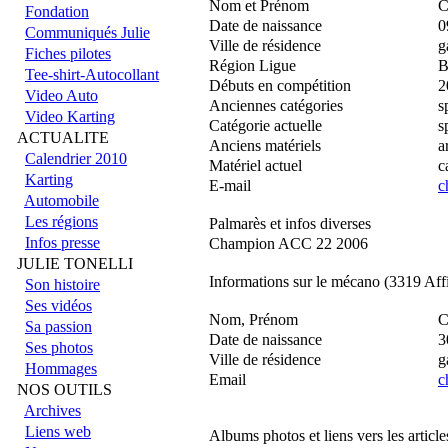
Nom et Prénom
C
Fondation
Date de naissance
0
Communiqués Julie
Ville de résidence
g
Fiches pilotes
Région Ligue
B
Tee-shirt-Autocollant
Débuts en compétition
2
Video Auto
Anciennes catégories
s
Video Karting
Catégorie actuelle
s
ACTUALITE
Anciens matériels
a
Calendrier 2010
Matériel actuel
c
Karting
E-mail
c
Automobile
Les régions
Palmarès et infos diverses
Infos presse
Champion ACC 22 2006
JULIE TONELLI
Informations sur le mécano (3319 Aff
Son histoire
Ses vidéos
Nom, Prénom
C
Sa passion
Date de naissance
3
Ses photos
Ville de résidence
g
Hommages
Email
c
NOS OUTILS
Archives
Liens web
Albums photos et liens vers les articl