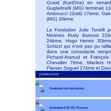
Guiod (KartOne) en venan
Guglielmelli (MG) terminait
Antonucci (Sodi) 17ème, Gaët
(MG) 20ème.
La Fondation Julie Tonelli p
Minimes Rudy Boinnot 22è
24ème, Hugo Henrio 30ème
Schizzi qui n'ont pas pu rallie
dans une consolante rempo
Pichard-Aranud et François 
Chevalier 7ème, Maclers 
Flavian Soguel 17ème et Davi
DOWNLOADS
Download text document
Download KSP HD Pictures