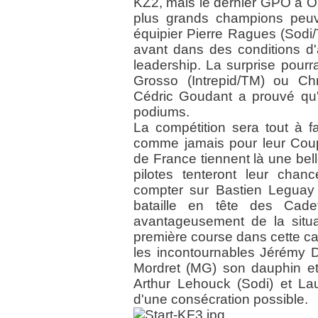
KZ2, mais le dernier GPO à Os
plus grands champions peuv
équipier Pierre Ragues (Sodi/
avant dans des conditions d
leadership. La surprise pourr
Grosso (Intrepid/TM) ou Chr
Cédric Goudant a prouvé qu'il
podiums.
La compétition sera tout à fa
comme jamais pour leur Cou
de France tiennent là une bel
pilotes tenteront leur chan
compter sur Bastien Leguay
bataille en tête des Cade
avantageusement de la situa
première course dans cette cat
les incontournables Jérémy D
Mordret (MG) son dauphin e
Arthur Lehouck (Sodi) et La
d'une consécration possible.