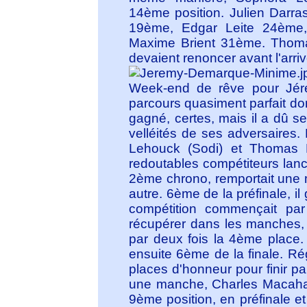
14ème position. Julien Darra
19ème, Edgar Leite 24ème,
Maxime Brient 31ème. Thoma
devaient renoncer avant l'arri
Week-end de rêve pour Jér
parcours quasiment parfait dont
gagné, certes, mais il a dû se
velléités de ses adversaires. 
Lehouck (Sodi) et Thomas La
redoutables compétiteurs lancés
2ème chrono, remportait une
autre. 6ème de la préfinale, i
compétition commençait par 
récupérer dans les manches, c
par deux fois la 4ème place. 
ensuite 6ème de la finale. Régu
places d'honneur pour finir 
une manche, Charles Macahad
9ème position, en préfinale et