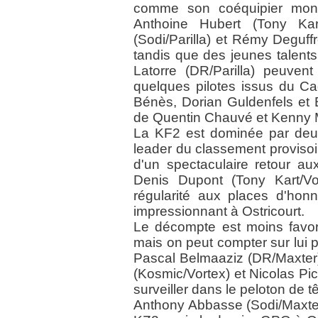
comme son coéquipier monég
Anthoine Hubert (Tony Kar
(Sodi/Parilla) et Rémy Deguffr
tandis que des jeunes talent
Latorre (DR/Parilla) peuven
quelques pilotes issus du Ca
Bénès, Dorian Guldenfels et 
de Quentin Chauvé et Kenny Ma
La KF2 est dominée par deux
leader du classement provisoi
d'un spectaculaire retour au
Denis Dupont (Tony Kart/Vo
régularité aux places d'honn
impressionnant à Ostricourt.
Le décompte est moins favora
mais on peut compter sur lui 
Pascal Belmaaziz (DR/Maxter).
(Kosmic/Vortex) et Nicolas Pico
surveiller dans le peloton de tê
Anthony Abbasse (Sodi/Maxter