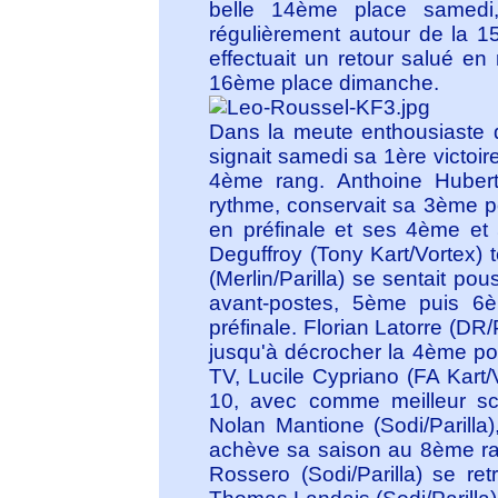
belle 14ème place samedi,
régulièrement autour de la 1
effectuait un retour salué e
16ème place dimanche.
Dans la meute enthousiaste
signait samedi sa 1ère victoi
4ème rang. Anthoine Hubert 
rythme, conservait sa 3ème po
en préfinale et ses 4ème et
Deguffroy (Tony Kart/Vortex) 
(Merlin/Parilla) se sentait pou
avant-postes, 5ème puis 6
préfinale. Florian Latorre (DR
jusqu'à décrocher la 4ème po
TV, Lucile Cypriano (FA Kart/
10, avec comme meilleur sc
Nolan Mantione (Sodi/Parilla
achève sa saison au 8ème ra
Rossero (Sodi/Parilla) se r