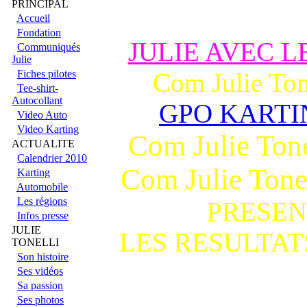
PRINCIPAL
Accueil
Fondation
JULIE AVEC L
Communiqués
Julie
Fiches pilotes
Com Julie To
Tee-shirt-
Autocollant
GPO KARTIN
Video Auto
Video Karting
Com Julie Ton
ACTUALITE
Calendrier 2010
Com Julie Tone
Karting
Automobile
Les régions
PRESEN
Infos presse
JULIE
LES RESULTAT
TONELLI
Son histoire
Ses vidéos
Sa passion
Ses photos