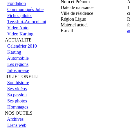
Nom et Prénom
A
Fondation
Date de naissance
1
Communiqués Julie
Ville de résidence
c
Fiches pilotes
Région Ligue
R
Tee-shirt-Autocollant
Matériel actuel
f
Video Auto
E-mail
a
Video Karting
ACTUALITE
Calendrier 2010
Karting
Automobile
Les régions
Infos presse
JULIE TONELLI
Son histoire
Ses vidéos
Sa passion
Ses photos
Hommages
NOS OUTILS
Archives
Liens web