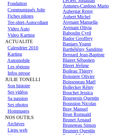
Leclerc Jonathan
Fondation
Antunes-Cardoso Mario
Communiqués Julie
Aubergat Remy
Fiches pilotes
Aubert Michel
Avenant Manuella
Tee-shirt-Autocollant
Avenant Olivia
Video Auto
Baboulin Cyril
Video Karting
Bador Geoffrey
ACTUALITE
Baniaes Yoann
Calendrier 2010
Barthélémy Sandrine
Karting
Bernard Jean-Baptiste
Blairet Sébastien
Automobile
Bleret Jérôme
Les régions
Boileau Thierry
Infos presse
Boissiere Olivier
JULIE TONELLI
Boissoneau Maël
Son histoire
Bollecker Rémy
Ses vidéos
Bouchet Jessica
Bourgeois Quentin
Sa passion
Boussion Nicolas
Ses photos
Bray Manuel
Hommages
Brun Romuald
NOS OUTILS
Brunet Arnaud
Archives
Bruneteau Simon
Liens web
Brunner Quentin