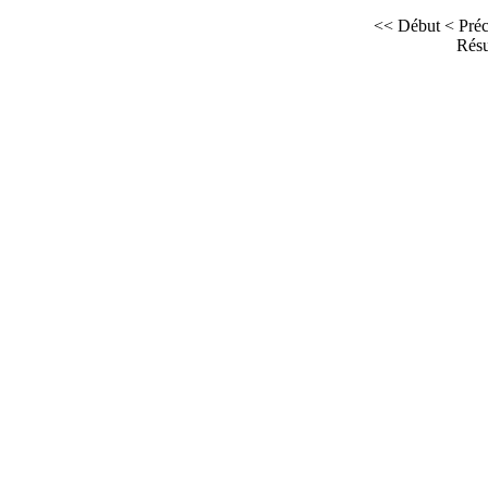
<< Début
< Pré
Résu