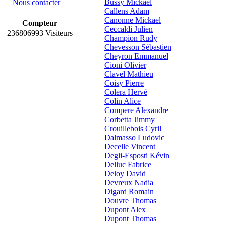
Bussy Mickael
Nous contacter
Callens Adam
Canonne Mickael
Compteur
Ceccaldi Julien
236806993 Visiteurs
Champion Rudy
Chevesson Sébastien
Cheyron Emmanuel
Cioni Olivier
Clavel Mathieu
Coisy Pierre
Colera Hervé
Colin Alice
Compere Alexandre
Corbetta Jimmy
Crouillebois Cyril
Dalmasso Ludovic
Decelle Vincent
Degli-Esposti Kévin
Delluc Fabrice
Deloy David
Devreux Nadia
Digard Romain
Douvre Thomas
Dupont Alex
Dupont Thomas