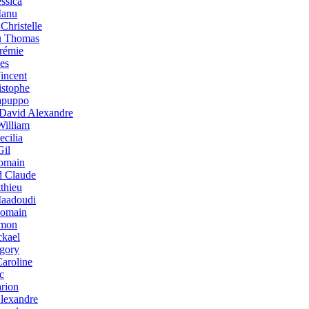
essica
Manu
Christelle
u Thomas
rémie
es
incent
stophe
apuppo
 David Alexandre
illiam
ecilia
Gil
omain
d Claude
thieu
Maadoudi
Romain
amon
ckael
gory
aroline
c
rion
lexandre