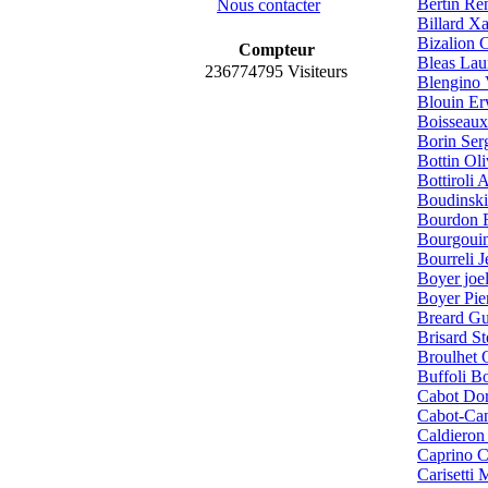
Bertin Re
Nous contacter
Billard Xa
Bizalion 
Compteur
Bleas Lau
236774795 Visiteurs
Blengino 
Blouin E
Boisseaux
Borin Ser
Bottin Oli
Bottiroli 
Boudinski
Bourdon F
Bourgouin
Bourreli J
Boyer joe
Boyer Pie
Breard Gu
Brisard S
Broulhet O
Buffoli Bo
Cabot Dor
Cabot-Ca
Caldieron
Caprino C
Carisetti 