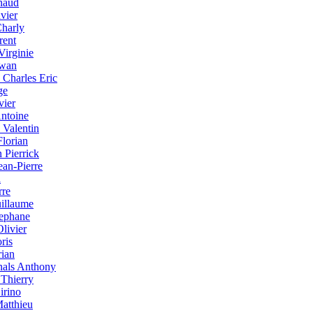
naud
vier
Charly
rent
Virginie
rwan
 Charles Eric
ge
vier
Antoine
 Valentin
lorian
 Pierrick
ean-Pierre
l
rre
illaume
tephane
livier
ris
ian
nals Anthony
 Thierry
irino
Matthieu