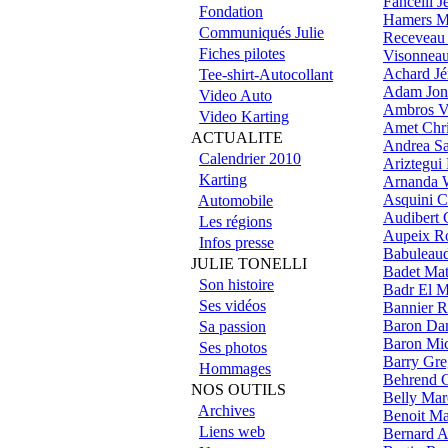
Fancelli J
Fondation
Hamers 
Communiqués Julie
Receveau 
Fiches pilotes
Visonnea
Achard Jé
Tee-shirt-Autocollant
Adam Jon
Video Auto
Ambros V
Video Karting
Amet Chri
ACTUALITE
Andrea S
Calendrier 2010
Ariztegui
Karting
Arnanda W
Asquini C
Automobile
Audibert 
Les régions
Aupeix R
Infos presse
Babuleau
JULIE TONELLI
Badet Mat
Son histoire
Badr El 
Ses vidéos
Bannier 
Baron D
Sa passion
Baron Mi
Ses photos
Barry Gre
Hommages
Behrend C
NOS OUTILS
Belly Mar
Archives
Benoit Ma
Liens web
Bernard A