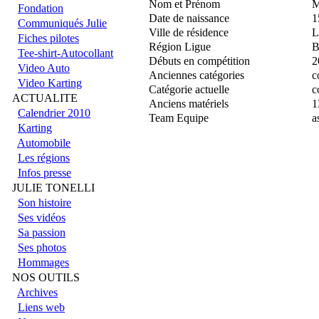
Nom et Prénom
M
Fondation
Date de naissance
1
Communiqués Julie
Ville de résidence
Fiches pilotes
Région Ligue
B
Tee-shirt-Autocollant
Débuts en compétition
2
Video Auto
Anciennes catégories
c
Video Karting
Catégorie actuelle
c
ACTUALITE
Anciens matériels
1
Calendrier 2010
Team Equipe
a
Karting
Automobile
Les régions
Infos presse
JULIE TONELLI
Son histoire
Ses vidéos
Sa passion
Ses photos
Hommages
NOS OUTILS
Archives
Liens web