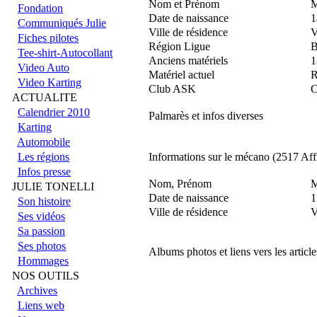
Nom et Prénom
M
Fondation
Date de naissance
1
Communiqués Julie
Ville de résidence
Fiches pilotes
Région Ligue
B
Tee-shirt-Autocollant
Anciens matériels
1
Video Auto
Matériel actuel
Video Karting
Club ASK
ACTUALITE
Calendrier 2010
Palmarès et infos diverses
Karting
Automobile
Les régions
Informations sur le mécano (2517 Aff
Infos presse
Nom, Prénom
M
JULIE TONELLI
Date de naissance
1
Son histoire
Ville de résidence
Ses vidéos
Sa passion
Ses photos
Albums photos et liens vers les articl
Hommages
NOS OUTILS
Archives
Liens web