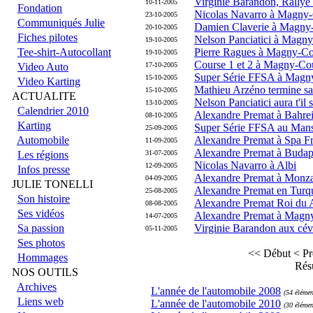
Virginie Barandon, Rallye
10-11-2005
Fondation
Nicolas Navarro à Magny
23-10-2005
Communiqués Julie
Damien Claverie à Magny
20-10-2005
Fiches pilotes
Nelson Panciatici à Magn
19-10-2005
Tee-shirt-Autocollant
Pierre Ragues à Magny-Co
19-10-2005
Course 1 et 2 à Magny-Co
Video Auto
17-10-2005
Super Série FFSA à Magn
15-10-2005
Video Karting
Mathieu Arzéno termine sa
15-10-2005
ACTUALITE
Nelson Panciatici aura t'il 
13-10-2005
Calendrier 2010
Alexandre Premat à Bahre
08-10-2005
Karting
Super Série FFSA au Man
25-09-2005
Automobile
Alexandre Premat à Spa F
11-09-2005
Alexandre Premat à Budap
Les régions
31-07-2005
Nicolas Navarro à Albi
12-09-2005
Infos presse
Alexandre Premat à Monz
04-09-2005
JULIE TONELLI
Alexandre Premat en Turq
25-08-2005
Son histoire
Alexandre Premat Roi du
08-08-2005
Ses vidéos
Alexandre Premat à Magn
14-07-2005
Sa passion
Virginie Barandon aux cé
05-11-2005
Ses photos
<< Début
< Pr
Hommages
Résu
NOS OUTILS
Archives
L'année de l'automobile 2008
(54 élémen
Liens web
L'année de l'automobile 2010
(30 élémen